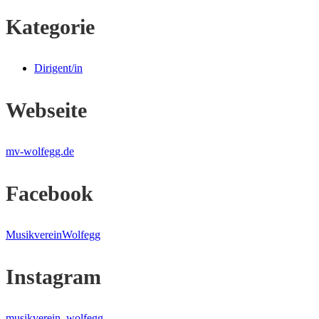
Kategorie
Dirigent/in
Webseite
mv-wolfegg.de
Facebook
MusikvereinWolfegg
Instagram
musikverein_wolfegg